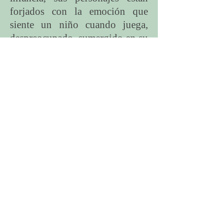
forjados con la emoción que
siente un niño cuando juega,
despreocupado, sumergido en su
universo y entregado al
momento presente. Algo de esa
pureza de l’enfant terrible se
conserva intacto en la obra de
este creador.
En el universo pictórico de Juan
Canals la abstracción y la
figuración se dan la mano.
Elípticas y sugerentes pinceladas
se extienden sobre planos
recortados con marcados y
expresivos tijeretazos, sus
pinturas suelen tener relieve,